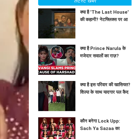
लेटेस्ट खबरें
क्या है 'The Last House'
की कहानी? नेटफ्लिक्स पर आ
रहा है एक अनोखा मनोवैज्ञानिक
BHAVIKA JAIN
थ्रिलर!
क्या है Prince Narula के
मजेदार सवालों का राज़?
Lockup 2 के फिनाले में छाई
BHAVIKA JAIN
हंसी!
क्या है इस परिवार की खासियत?
शिल्पा के साथ यादगार पल कैद
करने की कोशिश!
BHAVIKA JAIN
कौन बनेगा Lock Upp:
Sach Ya Sazaa का
विजेता? जानें फिनाले की खास
BHAVIKA JAIN