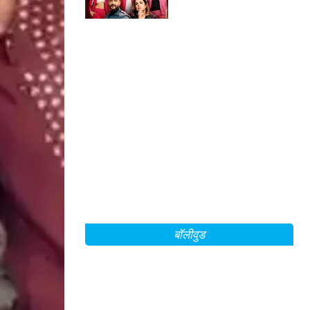
बातें!
बॉलीवुड