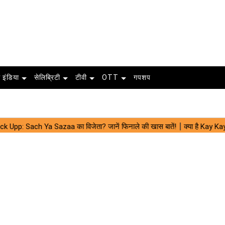
 इंडिया
सेलिब्रिटी
टीवी
OTT
गपशप