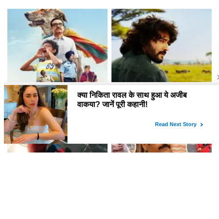
बारे में!
के करीब पहुंचने की उम्मीद
फिल्म 'Ohh My Dog' ने बॉक्स
महेश बाबू का 'वाराणसी' में नया लुक:
ऑफिस पर किया शानदार प्रदर्शन
जन्मदिन पर मिला सरप्राइज
Spider-Man: Brand New Day
क्या है रवि शंकर की वायरल लोकप्रियता
ने बॉक्स ऑफिस पर मचाई धूम, तोड़े कई
का राज? जानें उनके अनोखे विचार!