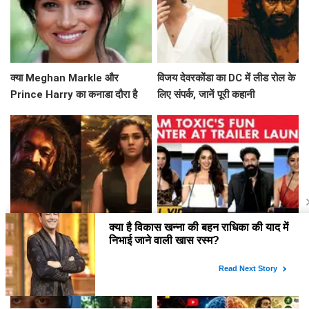
क्या Meghan Markle और
विजय देवरकोंडा का DC में लीड रोल के
Prince Harry का कनाडा दौरा है
लिए संपर्क, जानें पूरी कहानी
उनके नए अध्याय की शुरुआत?
Toxic: Yash की नई एक्शन थ्रिलर
क्या है फिल्म 'Toxic' की खासियत?
फिल्म का ट्रेलर हुआ रिलीज
जानें इस बहुप्रतीक्षित प्रोजेक्ट के पीछे
की कहानी!