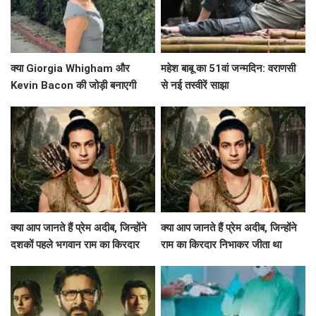
क्या Giorgia Whigham और
महेश बाबू का 51वां जन्मदिन: वराणसी
Kevin Bacon की जोड़ी बनाएगी
से नई तस्वीरें साझा
'Summoner' को एक हिट फिल्म?
क्या आप जानते हैं प्रेम अदीब, जिन्होंने
क्या आप जानते हैं प्रेम अदीब, जिन्होंने
दशकों पहले भगवान राम का किरदार
राम का किरदार निभाकर जीता था
निभाया था?
दर्शकों का दिल?