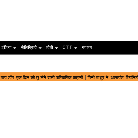
 इंडिया
सेलिब्रिटी
टीवी
OTT
गपशप