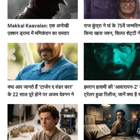
Makkal Kaavalan: एक अनोखी
राज कुंद्रा ने मां के 75वें जन्मदि
एक्शन ड्रामा में मणिकंदन का दमदार
किया खास जश्न, शिल्पा शेट्टी ने
किरदार
शुभकामनाएं!
क्या आप जानते हैं 'टार्जन द वंडर कार'
इमरान हाशमी की 'आवारापन-2'
के 22 साल पूरे होने पर अजय देवगन ने
ट्रेलर हुआ रिलीज, जानें क्या है
क्या कहा?