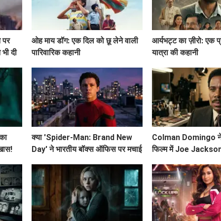
न पर
ओह माय डॉग: एक दिल को छू लेने वाली
आर्यभट्ट का ज़ीरो: एक प
 भी दी
पारिवारिक कहानी
यात्रा की कहानी
 का
क्या 'Spider-Man: Brand New
Colman Domingo ने
 खास!
Day' ने भारतीय बॉक्स ऑफिस पर मचाई
फिल्म में Joe Jackso
धूम? जानें इसके कमाई के आंकड़े!
निभाने के लिए की कड़ी 