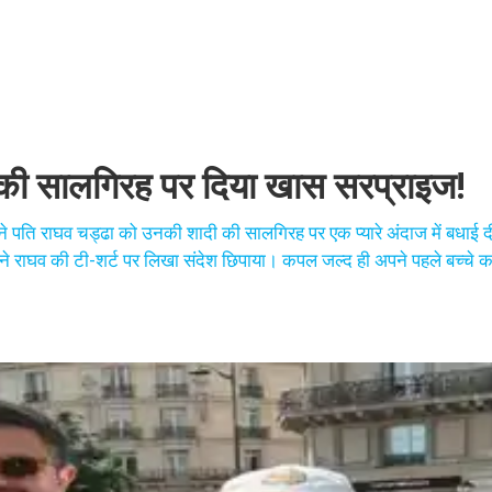
ी की सालगिरह पर दिया खास सरप्राइज!
पने पति राघव चड्ढा को उनकी शादी की सालगिरह पर एक प्यारे अंदाज में बधा
ोंने राघव की टी-शर्ट पर लिखा संदेश छिपाया। कपल जल्द ही अपने पहले बच्चे 