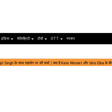
 इंडिया
सेलिब्रिटी
टीवी
OTT
गपशप