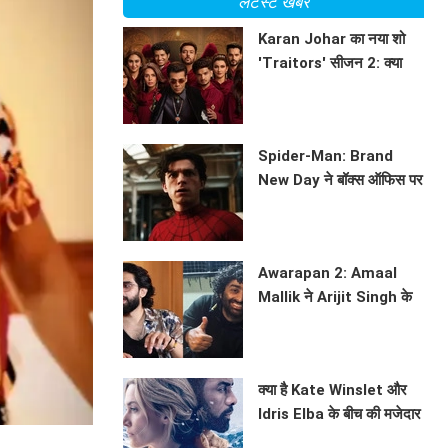
लेटेस्ट खबरें
Karan Johar का नया शो
'Traitors' सीजन 2: क्या
होगा इस बार? जानें सब कुछ!
BHAVIKA JAIN
Spider-Man: Brand
New Day ने बॉक्स ऑफिस पर
मचाई धूम
BHAVIKA JAIN
Awarapan 2: Amaal
Mallik ने Arijit Singh के
साथ सहयोग पर की चर्चा
BHAVIKA JAIN
क्या है Kate Winslet और
Idris Elba के बीच की मजेदार
कहानी? जानें फिल्म 'The
BHAVIKA JAIN