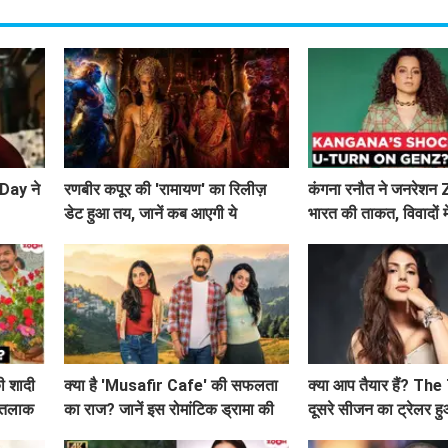
Day ने
रणबीर कपूर की 'रामायण' का रिलीज़
कंगना रनौत ने जनरेशन 
डेट हुआ तय, जानें कब आएगी ये
भारत की ताकत, विवादों में
बहुप्रतीक्षित फिल्म!
ी शादी
क्या है 'Musafir Cafe' की सफलता
क्या आप तैयार हैं? Th
ा तलाक
का राज? जानें इस रोमांटिक ड्रामा की
दूसरे सीजन का ट्रेलर ह
कहानी!