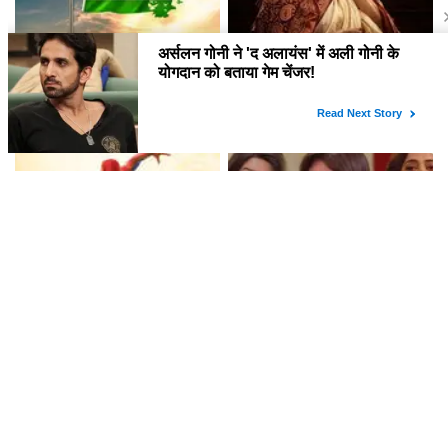
स्वतंत्रता दिवस 2026: जानें इस खास
सिद्धेश्वरी देवी: ठुमरी की रानी की
दिन की महत्ता और शुभकामनाएं
अनकही कहानी और संगीत का जादू
क्या 'स्पाइडर-मैन: ब्रांड न्यू डे' ने
क्या आप तैयार हैं? "The Traitors"
भारतीय बॉक्स ऑफिस पर मचाई धूम?
के दूसरे सीजन का ट्रेलर हुआ रिलीज!
जानें कमाई के आंकड़े!
लेटेस्ट खबरें