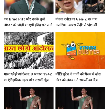
क्या Brad Pitt और उनके कुत्ते
कंगना रनौत का Gen-Z पर नया
Uber की जोड़ी बनाएगी इतिहास? जानें
नजरिया: 'कचरा पीढ़ी' से 'देश की
'Heart of the Beast' के बारे में!
धरोहर' तक का सफर
भारत छोड़ो आंदोलन: 8 अगस्त 1942
कीर्ति सुरेश ने नानी की फिल्म में डांस
का ऐतिहासिक महत्व और उसकी गूंज
नंबर को लेकर उठे सवालों का दिया
जवाब