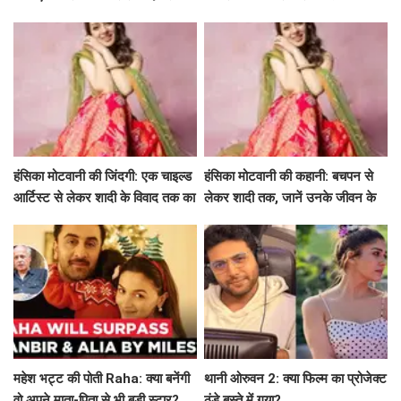
साथ अमिताभ बच्चन का खास एपिसोड!
मार्गदर्शन
हंसिका मोटवानी की जिंदगी: एक चाइल्ड
हंसिका मोटवानी की कहानी: बचपन से
आर्टिस्ट से लेकर शादी के विवाद तक का
लेकर शादी तक, जानें उनके जीवन के
सफर
अनकहे पहलू
महेश भट्ट की पोती Raha: क्या बनेंगी
थानी ओरुवन 2: क्या फिल्म का प्रोजेक्ट
वो अपने माता-पिता से भी बड़ी स्टार?
ठंडे बस्ते में गया?