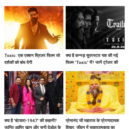
से लेकर 'महाकवतार' तक!
Toxic: एक एक्शन थ्रिलर फिल्म जो
क्या है कन्नड़ सुपरस्टार यश की नई
दर्शकों को बांध देगी
फिल्म 'Toxic' में? जानें ट्रेलर की
खास बातें!
क्या है 'बंटवारा-1947' की कहानी?
प्रेमानंद जी महाराज के प्रेरणादायक
जानिए आमिर खान और सनी देओल के
विचार: जीवन में सकारात्मकता का