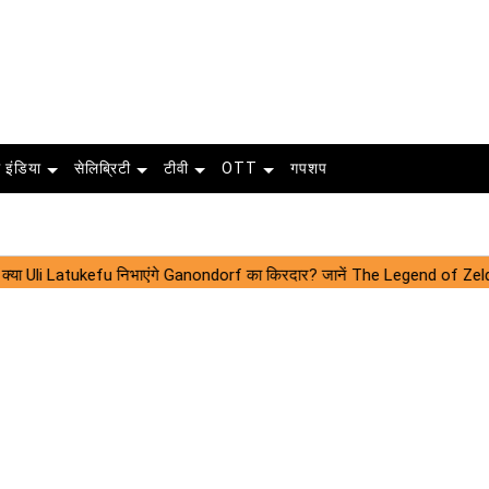
 इंडिया
सेलिब्रिटी
टीवी
OTT
गपशप