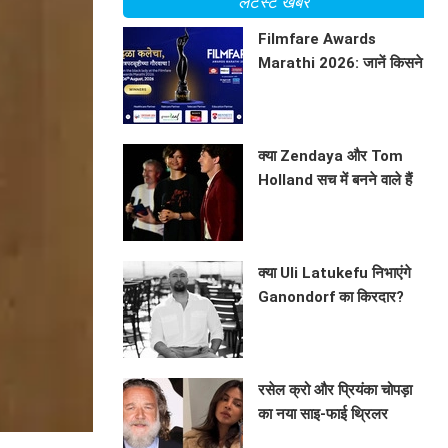
लेटेस्ट खबरें
Filmfare Awards
Marathi 2026: जानें किसने
जीते प्रतिष्ठित पुरस्कार?
BHAVIKA JAIN
क्या Zendaya और Tom
Holland सच में बनने वाले हैं
माता-पिता? जानें इस वायरल
BHAVIKA JAIN
तस्वीर की सच्चाई!
क्या Uli Latukefu निभाएंगे
Ganondorf का किरदार?
जानें The Legend of
BHAVIKA JAIN
Zelda के बारे में
रसेल क्रो और प्रियंका चोपड़ा
का नया साइ-फाई थ्रिलर
'ब्लूफ्लाई'
BHAVIKA JAIN