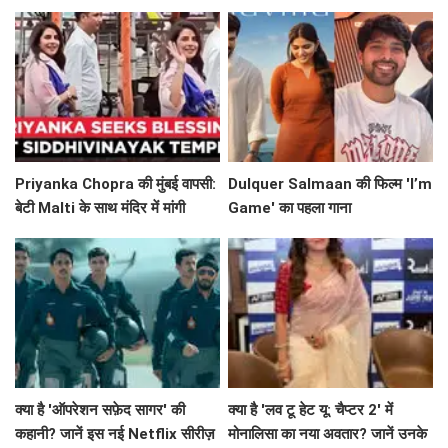
जानें क्या है खास!
Priyanka Chopra की मुंबई वापसी:
Dulquer Salmaan की फिल्म 'I’m
बेटी Malti के साथ मंदिर में मांगी
Game' का पहला गाना
भगवान से आशीर्वाद!
'Mazhavillaye' रिलीज़
क्या है 'ऑपरेशन सफ़ेद सागर' की
क्या है 'लव टू हेट यू: चैप्टर 2' में
कहानी? जानें इस नई Netflix सीरीज़
मोनालिसा का नया अवतार? जानें उनके