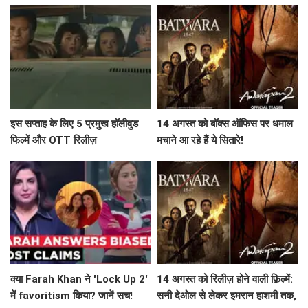
'Gangcheol' की कहानी!
प्रतियोगियों की दास्तान!
इस सप्ताह के लिए 5 प्रमुख हॉलीवुड
14 अगस्त को बॉक्स ऑफिस पर धमाल
फिल्में और OTT रिलीज़
मचाने आ रहे हैं ये सितारे!
क्या Farah Khan ने 'Lock Up 2'
14 अगस्त को रिलीज़ होने वाली फ़िल्में:
में favoritism किया? जानें सच!
सनी देओल से लेकर इमरान हाशमी तक,