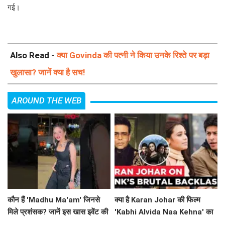
गई।
Also Read -
क्या Govinda की पत्नी ने किया उनके रिश्ते पर बड़ा
खुलासा? जानें क्या है सच!
AROUND THE WEB
कौन हैं 'Madhu Ma'am' जिनसे
क्या है Karan Johar की फिल्म
मिले प्रशंसक? जानें इस खास इवेंट की
'Kabhi Alvida Naa Kehna' का
कहानी!
आज भी असर? जानें दिलचस्प बातें!