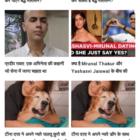
कर पाएंगे बद्ध मलासन?
कर सकते हैं बद्ध मलासन?
प्रदीप रावत: एक अभिनेता की कहानी
क्या है Mrunal Thakur और
जो सेना में जाना चाहता था
Yashasvi Jaiswal के बीच की
सच्चाई? जानिए उनके वायरल सेल्फी के
बारे में!
टीना दत्ता ने अपने प्यारे पालतू कुत्ते को
टीना दत्ता ने अपने प्यारे डॉग के साथ