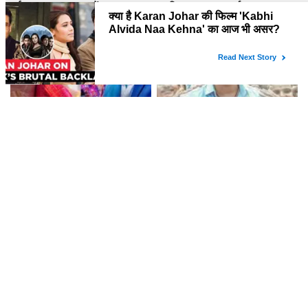
नई Jean Grey? जानें Cyclops
पर किया शानदार प्रदर्शन
के लिए कौन है फेवरेट!
इस हफ्ते साउथ सिनेमा की नई फिल्में:
जाना नायकन: थलापति विजय की फिल्म
जानें क्या देखना है
ने तीसरे वीकेंड में कमाई की नई ऊंचाई
लेटेस्ट खबरें
बॉलीवुड