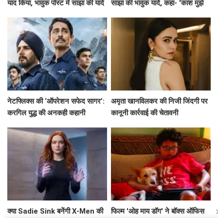
याद किया, भावुक पोस्ट में साझा की यादें
साझा की भावुक यादें, कहा- 'काश मुझे
पता होता'
नेटफ्लिक्स की ‘ऑपरेशन सफेद सागर’:
अमृता खानविलकर की निजी जिंदगी पर
करगिल युद्ध की अनकही कहानी
कानूनी कार्रवाई की चेतावनी
क्या Sadie Sink बनेंगी X-Men की
फिल्म 'ओह माय डॉग' ने बॉक्स ऑफिस