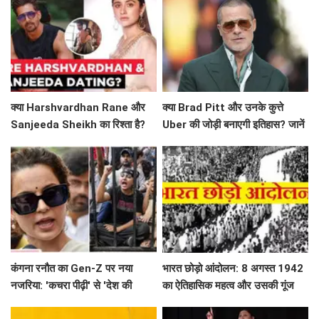
क्या Harshvardhan Rane और
क्या Brad Pitt और उनके कुत्ते
Sanjeeda Sheikh का रिश्ता है?
Uber की जोड़ी बनाएगी इतिहास? जानें
सोशल मीडिया पर छिड़ी नई चर्चा!
'Heart of the Beast' के बारे में!
कंगना रनौत का Gen-Z पर नया
भारत छोड़ो आंदोलन: 8 अगस्त 1942
नजरिया: 'कचरा पीढ़ी' से 'देश की
का ऐतिहासिक महत्व और उसकी गूंज
धरोहर' तक का सफर