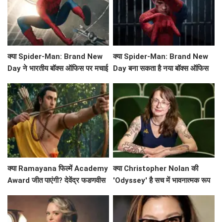
क्या Spider-Man: Brand New
क्या Spider-Man: Brand New
Day ने भारतीय बॉक्स ऑफिस पर मचाई
Day बना सकता है नया बॉक्स ऑफिस
धूम? जानें कमाई के आंकड़े!
रिकॉर्ड?
क्या Ramayana फिल्में Academy
क्या Christopher Nolan की
Award जीत पाएंगी? देवेंद्र फडणवीस
'Odyssey' है सच में भावनात्मक रूप
ने किया बड़ा ऐलान!
से खाली? Emily Wilson की तीखी
समीक्षा