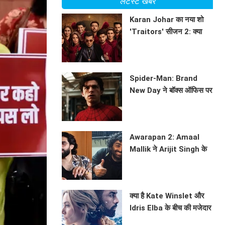
लेटेस्ट खबरें
Karan Johar का नया शो
'Traitors' सीजन 2: क्या
होगा इस बार? जानें सब कुछ!
BHAVIKA JAIN
Spider-Man: Brand
New Day ने बॉक्स ऑफिस पर
मचाई धूम
BHAVIKA JAIN
Awarapan 2: Amaal
Mallik ने Arijit Singh के
साथ सहयोग पर की चर्चा
BHAVIKA JAIN
क्या है Kate Winslet और
Idris Elba के बीच की मजेदार
कहानी? जानें फिल्म 'The
BHAVIKA JAIN