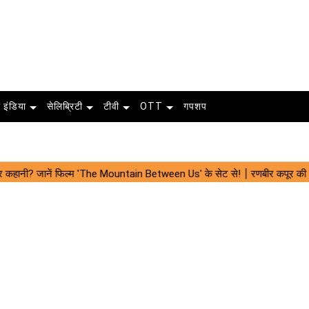
 इंडिया
सेलिब्रिटी
टीवी
OTT
गपशप