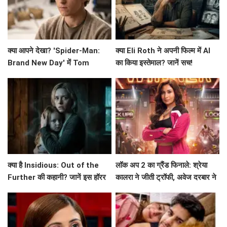
क्या आपने देखा? 'Spider-Man:
क्या Eli Roth ने अपनी फिल्म में AI
Brand New Day' में Tom
का किया इस्तेमाल? जानें सच!
Holland का छिपा हुआ राज़!
क्या है Insidious: Out of the
लॉक अप 2 का ग्रैंड फिनाले: श्रेया
Further की कहानी? जानें इस हॉरर
कालरा ने जीती ट्रॉफी, अवेज दरबार ने
फिल्म के बारे में!
उठाए गंभीर सवाल