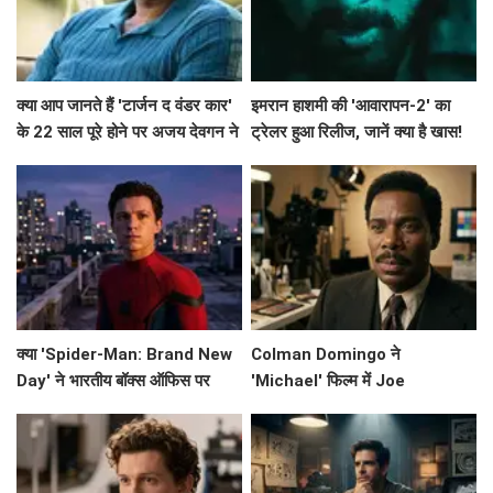
क्या आप जानते हैं 'टार्जन द वंडर कार'
इमरान हाशमी की 'आवारापन-2' का
के 22 साल पूरे होने पर अजय देवगन ने
ट्रेलर हुआ रिलीज, जानें क्या है खास!
क्या कहा?
क्या 'Spider-Man: Brand New
Colman Domingo ने
Day' ने भारतीय बॉक्स ऑफिस पर
'Michael' फिल्म में Joe
मचाई धूम? जानें इसके कमाई के आंकड़े!
Jackson का किरदार निभाने के लिए
की कड़ी मेहनत