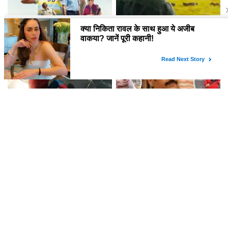
फिल्म 'Ohh My Dog' ने बॉक्स
महेश बाबू का 'वाराणसी' में नया लुक:
ऑफिस पर किया शानदार प्रदर्शन
जन्मदिन पर मिला सरप्राइज
Spider-Man: Brand New Day
क्या है रवि शंकर की वायरल लोकप्रियता
ने बॉक्स ऑफिस पर मचाई धूम, तोड़े कई
का राज? जानें उनके अनोखे विचार!
रिकॉर्ड!