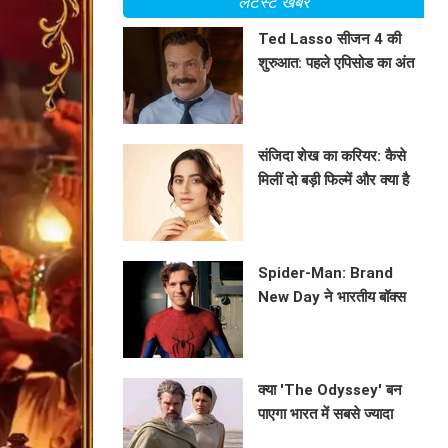
लेटेस्ट खबरें
Ted Lasso सीजन 4 की
शुरुआत: पहले एपिसोड का अंत
और कहानी के मुख्य बिंदु
BHAVIKA JAIN
संजिदा शेख का करियर: कैसे
मिलीं दो बड़ी फिल्में और क्या है
उनकी सोच?
BHAVIKA JAIN
Spider-Man: Brand
New Day ने भारतीय बॉक्स
ऑफिस पर मचाई धूम, क्या बनेगा
BHAVIKA JAIN
ये नया रिकॉर्ड?
क्या 'The Odyssey' बन
पाएगा भारत में सबसे ज्यादा
कमाई करने वाली हॉलीवुड
BHAVIKA JAIN