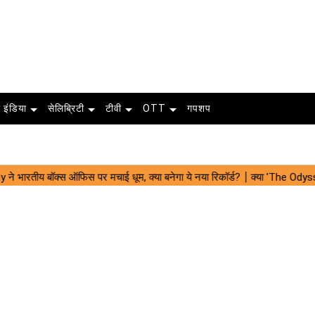
 इंडिया
सेलिब्रिटी
टीवी
OTT
गपशप