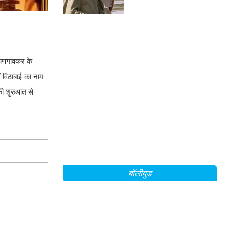
फिल्म?
यणगांवकर के
ं विठाबाई का नाम
की शुरुआत से
बॉलीवुड