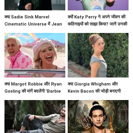
क्या Sadie Sink Marvel
क्यों Katy Perry ने अपने जीवन की
Cinematic Universe में Jean
कठिनाइयों को साझा किया? जानें उनकी
Grey के रूप में धमाल मचाने वाली हैं?
प्रेरणादायक कहानी!
क्या Margot Robbie और Ryan
क्या Giorgia Whigham और
Gosling की मांगें बदलेंगी 'Barbie
Kevin Bacon की जोड़ी बनाएगी
2' का भविष्य?
'Summoner' को एक हिट फिल्म?