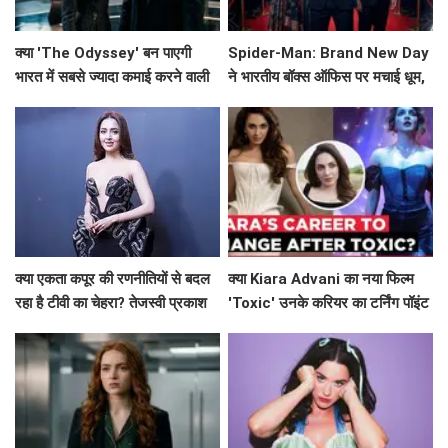
क्या 'The Odyssey' बन पाएगी
Spider-Man: Brand New Day
भारत में सबसे ज्यादा कमाई करने वाली
ने भारतीय बॉक्स ऑफिस पर मचाई धूम,
हॉलीवुड फिल्म?
Avengers: Endgame को छोड़ा
पीछे!
क्या एकता कपूर की रणनीतियों से बदल
क्या Kiara Advani का नया फिल्म
रहा है टीवी का चेहरा? तेजस्वी प्रकाश
'Toxic' उनके करियर का टर्निंग पॉइंट
ने किया खुलासा!
बनेगा?