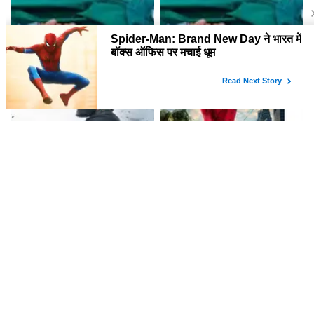
सर्जरी के दौरान सोनू निगम ने गाया
सोनू निगम ने सर्जरी के दौरान गाया
गाना, फैंस ने की स्वस्थ होने की कामना!
गाना, फैंस ने की जल्द ठीक होने की
कामना!
यश की नई फिल्म 'टॉक्सिक' का ट्रेलर
Spider-Man: Brand New Day
हुआ रिलीज, जानें क्या है खास
ने बॉक्स ऑफिस पर मचाई धूम
लेटेस्ट खबरें