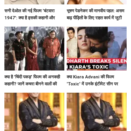
सनी देओल की नई फिल्म 'बंटवारा
भूषण पेडनेकर की मानवीय पहल: असम
1947': क्या है इसकी कहानी और
बाढ़ पीड़ितों के लिए राहत कार्य में जुटी
प्रमोशन की खासियत?
क्या है 'चिंदी पकड़' फिल्म की अनकही
क्या Kiara Advani की फिल्म
कहानी? जानें कचरा बीनने वालों की
'Toxic' में उनके इंटीमेट सीन पर
जिंदगी की सच्चाई!
Siddharth Malhotra का समर्थन
है खास?