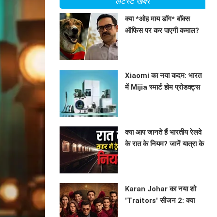
लेटेस्ट खबरें
क्या *ओह माय डॉग* बॉक्स
ऑफिस पर कर पाएगी कमाल?
जानें अन्य फिल्मों की कमाई!
BHAVIKA JAIN
Xiaomi का नया कदम: भारत
में Mijia स्मार्ट होम प्रोडक्ट्स
की होगी शुरुआत!
BHAVIKA JAIN
क्या आप जानते हैं भारतीय रेलवे
के रात के नियम? जानें यात्रा के
दौरान क्या करें और क्या न करें!
BHAVIKA JAIN
Karan Johar का नया शो
'Traitors' सीजन 2: क्या
होगा इस बार? जानें सब कुछ!
BHAVIKA JAIN