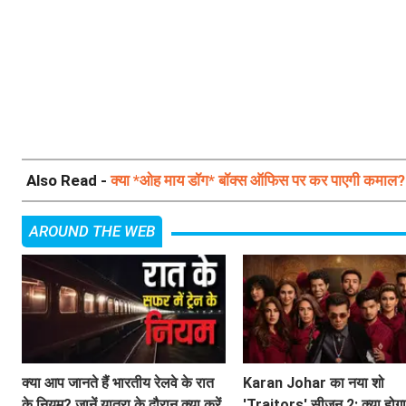
Also Read -
क्या *ओह माय डॉग* बॉक्स ऑफिस पर कर पाएगी कमाल? जा
AROUND THE WEB
क्या आप जानते हैं भारतीय रेलवे के रात
Karan Johar का नया शो
के नियम? जानें यात्रा के दौरान क्या करें
'Traitors' सीजन 2: क्या होग