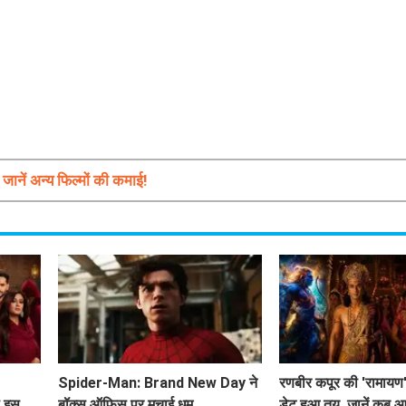
नें अन्य फिल्मों की कमाई!
Spider-Man: Brand New Day ने
रणबीर कपूर की 'रामायण'
ा इस
बॉक्स ऑफिस पर मचाई धूम
डेट हुआ तय, जानें कब आ