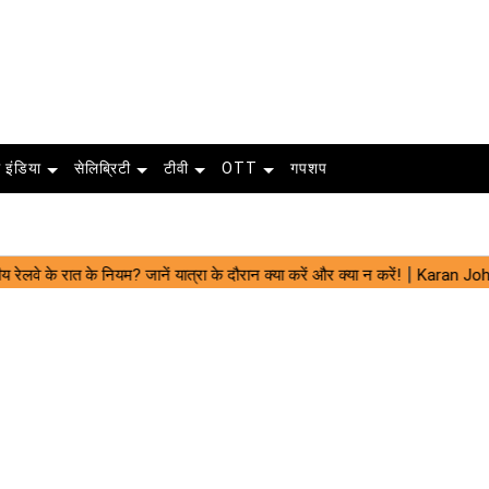
 इंडिया
सेलिब्रिटी
टीवी
OTT
गपशप