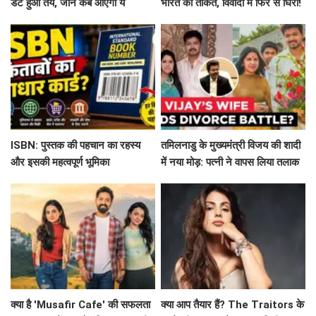
डेट हुआ तय, जानें कब आएगी ये
भारत की ताकत, विवादों में फिर से घिरीं!
बहुप्रतीक्षित फिल्म!
ISBN: पुस्तक की पहचान का रहस्य
तमिलनाडु के मुख्यमंत्री विजय की शादी
और इसकी महत्वपूर्ण भूमिका
में नया मोड़: पत्नी ने वापस लिया तलाक
का मामला!
क्या है 'Musafir Cafe' की सफलता
क्या आप तैयार हैं? The Traitors के