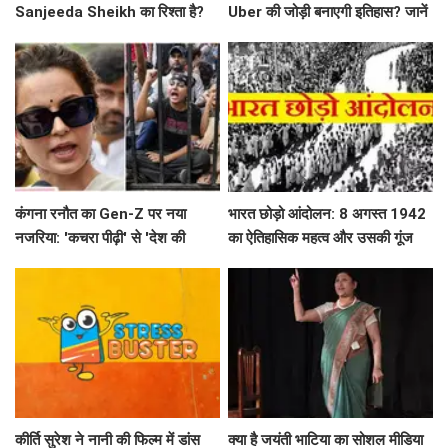
Sanjeeda Sheikh का रिश्ता है?
Uber की जोड़ी बनाएगी इतिहास? जानें
सोशल मीडिया पर छिड़ी नई चर्चा!
'Heart of the Beast' के बारे में!
कंगना रनौत का Gen-Z पर नया
भारत छोड़ो आंदोलन: 8 अगस्त 1942
नजरिया: 'कचरा पीढ़ी' से 'देश की
का ऐतिहासिक महत्व और उसकी गूंज
धरोहर' तक का सफर
कीर्ति सुरेश ने नानी की फिल्म में डांस
क्या है जयंती भाटिया का सोशल मीडिया