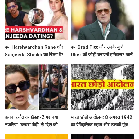
क्या Harshvardhan Rane और
क्या Brad Pitt और उनके कुत्ते
Sanjeeda Sheikh का रिश्ता है?
Uber की जोड़ी बनाएगी इतिहास? जानें
सोशल मीडिया पर छिड़ी नई चर्चा!
'Heart of the Beast' के बारे में!
कंगना रनौत का Gen-Z पर नया
भारत छोड़ो आंदोलन: 8 अगस्त 1942
नजरिया: 'कचरा पीढ़ी' से 'देश की
का ऐतिहासिक महत्व और उसकी गूंज
धरोहर' तक का सफर