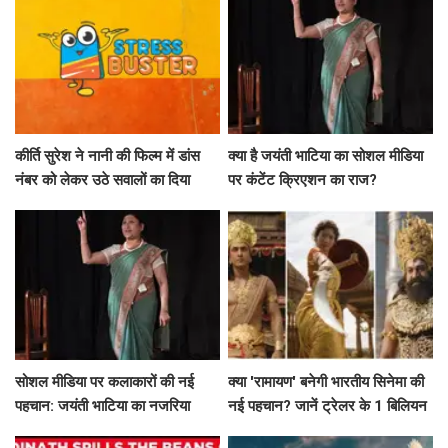
कीर्ति सुरेश ने नानी की फिल्म में डांस
क्या है जयंती भाटिया का सोशल मीडिया
नंबर को लेकर उठे सवालों का दिया
पर कंटेंट क्रिएशन का राज?
जवाब
सोशल मीडिया पर कलाकारों की नई
क्या 'रामायण' बनेगी भारतीय सिनेमा की
पहचान: जयंती भाटिया का नजरिया
नई पहचान? जानें ट्रेलर के 1 बिलियन
व्यूज़ की कहानी!