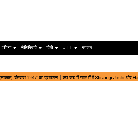
 इंडिया
सेलिब्रिटी
टीवी
OTT
गपशप