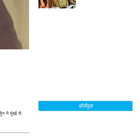
बॉलीवुड
न ने मुंबई से