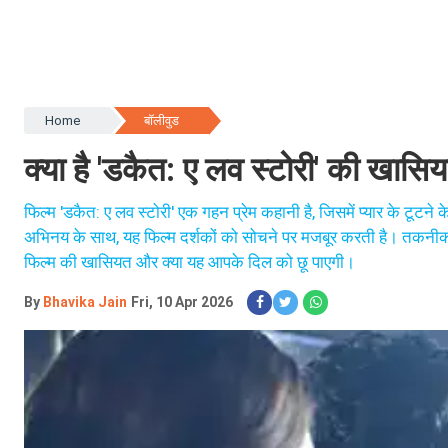
Home
बॉलीवुड
क्या है 'डकैत: ए लव स्टोरी' की खास
फिल्म 'डकैत: ए लव स्टोरी' एक गहन प्रेम कहानी है, जिसमें प्यार के टूटने
अभिनय के साथ, यह फिल्म दर्शकों को सोचने पर मजबूर करती है। तकनीकी द
फिल्म की खासियत और क्या यह आपके दिल को छू पाएगी।
By
Bhavika Jain
Fri, 10 Apr 2026