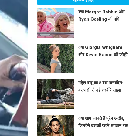
लेटेस्ट खबरें
क्या Margot Robbie और
Ryan Gosling की मांगें
बदलेंगी 'Barbie 2' का
BHAVIKA JAIN
भविष्य?
क्या Giorgia Whigham
और Kevin Bacon की जोड़ी
बनाएगी 'Summoner' को
BHAVIKA JAIN
एक हिट फिल्म?
महेश बाबू का 51वां जन्मदिन:
वराणसी से नई तस्वीरें साझा
BHAVIKA JAIN
क्या आप जानते हैं प्रेम अदीब,
जिन्होंने दशकों पहले भगवान राम
का किरदार निभाया था?
BHAVIKA JAIN