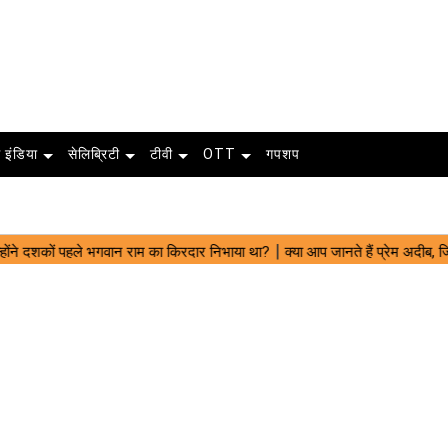
 इंडिया
सेलिब्रिटी
टीवी
OTT
गपशप