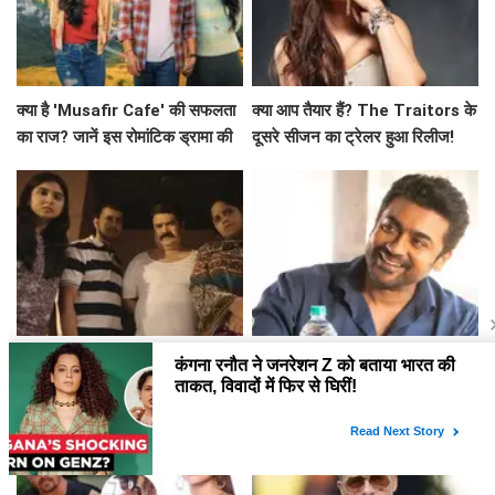
क्या है 'Musafir Cafe' की सफलता
क्या आप तैयार हैं? The Traitors के
का राज? जानें इस रोमांटिक ड्रामा की
दूसरे सीजन का ट्रेलर हुआ रिलीज!
कहानी!
क्या आप तैयार हैं Family Kirana
सूर्या की नई फिल्म 'विश्वनाथ एंड सन्स'
Store के दूसरे सीजन के लिए? जानें
का ट्रेलर रिलीज, रोमांटिक ड्रामा में
क्या है खास!
दिखेगा अनोखा प्यार