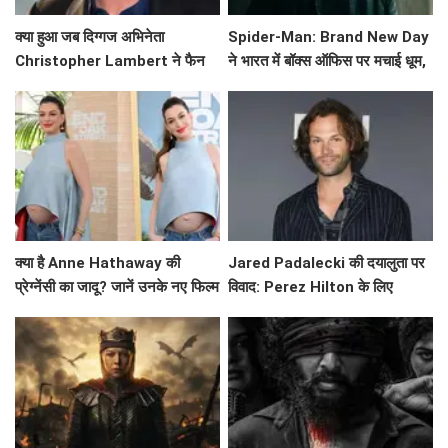
क्या हुआ जब दिग्गज अभिनेता
Spider-Man: Brand New Day
Christopher Lambert ने फैन
ने भारत में बॉक्स ऑफिस पर मचाई धूम,
कॉन्वेंशन में अचानक गिर पड़े?
जानें इसके कमाई के आंकड़े!
क्या है Anne Hathaway की
Jared Padalecki की दयालुता पर
प्रेग्नेंसी का जादू? जानें उनके नए फिल्म
विवाद: Perez Hilton के लिए
प्रीमियर की खास बातें!
समर्थन ने खींचा ध्यान