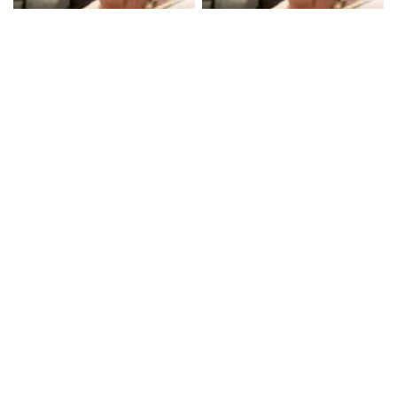
अनुपम खेर ने साझा किया बुजुर्ग महिला
74 वर्षीय महिला की प्रेरणादायक कहानी
का दिल छू लेने वाला वीडियो, जानिए क्या
ने अनुपम खेर को किया भावुक!
है कहानी!
लेटेस्ट खबरें
बॉलीवुड
टीवी
Mon,10 Aug 2026
टीना दत्ता ने अपने प्यारे पालतू कुत्ते को याद किया, भावुक पोस्ट में साझा की यादें
Mon,10 Aug 2026
टीना दत्ता ने अपने प्यारे डॉग के साथ साझा की भावुक यादें, कहा- 'काश मुझे पता