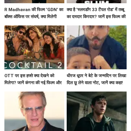
R Madhavan की फिल्म 'GDN' का
क्या है 'स्लमडॉग 33 टेंपल रोड' में तब्बू
बॉक्स ऑफिस पर संघर्ष, क्या मिलेगी
का दमदार किरदार? जानें इस फिल्म की
उम्मीद की किरण?
खास बातें!
OTT पर इस हफ्ते क्या देखने को
धीरज धूपर ने बेटे के जन्मदिन पर लिखा
मिलेगा? जानें कंगना की नई फिल्म और
दिल छू लेने वाला नोट, जानें क्या कहा!
अन्य रोमांचक रिलीज़!