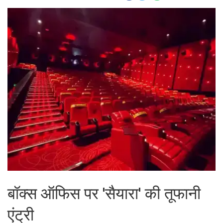
बॉक्स ऑफिस पर 'सैयारा' की तूफानी
एंट्री