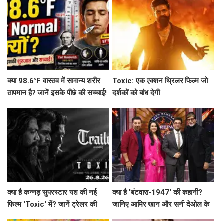
क्या 98.6°F वास्तव में सामान्य शरीर
Toxic: एक एक्शन थ्रिलर फिल्म जो
तापमान है? जानें इसके पीछे की सच्चाई!
दर्शकों को बांध देगी
क्या है कन्नड़ सुपरस्टार यश की नई
क्या है 'बंटवारा-1947' की कहानी?
फिल्म 'Toxic' में? जानें ट्रेलर की
जानिए आमिर खान और सनी देओल के
खास बातें!
साथ अमिताभ बच्चन का खास एपिसोड!