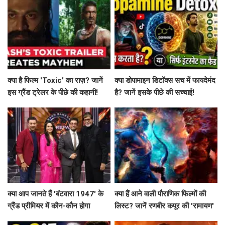
क्या है फिल्म 'Toxic' का राज़? जानें
क्या डोपामाइन डिटॉक्स सच में फायदेमंद
इस ग्रैंड ट्रेलर के पीछे की कहानी!
है? जानें इसके पीछे की सच्चाई!
क्या आप जानते हैं 'बंटवारा 1947' के
क्या हैं आने वाली पौराणिक फिल्मों की
ग्रैंड प्रीमियर में कौन-कौन होगा
लिस्ट? जानें रणबीर कपूर की 'रामायण'
शामिल?
से लेकर 'महाकवतार' तक!