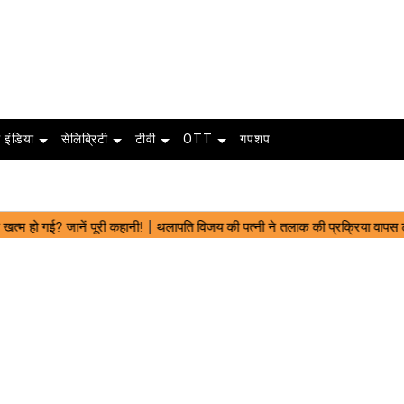
 इंडिया
सेलिब्रिटी
टीवी
OTT
गपशप