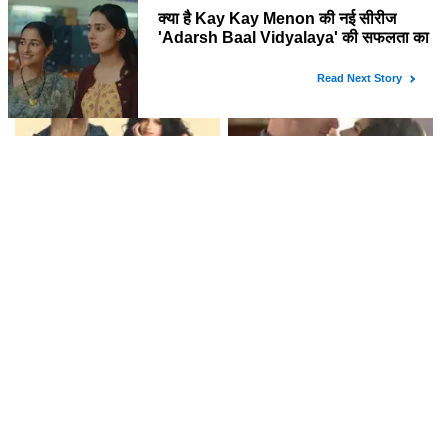
क्या है Sunny की चर्चा का कारण?
क्या है Godzilla Minus Zero की
जानें इस मजेदार बातचीत के पीछे की
कहानी? जानें न्यूयॉर्क फिल्म फेस्टिवल में
कहानी!
प्रीमियर की खास बातें!
स्टर्लिंग पॉइंट: एक नई ड्रामा वेब सीरीज़
Avengers: Doomsday में
का अंत समझाया गया
Peggy और Steve की कहानी में
क्या होगा नया? जानें!