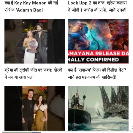
क्या है Kay Kay Menon की नई
Lock Upp 2 का ताज: श्रेया कालरा
सीरीज 'Adarsh Baal
ने जीती 1 करोड़ की राशि, जानें उनकी
Vidyalaya' की सफलता का राज?
सफलता की कहानी!
श्रेया की ट्रॉफी जीत पर जश्न: दोस्तों
क्या है 'रामायण' फिल्म की रिलीज़ डेट?
ने मनाया खास पल!
जानें इस महाकाव्य की खासियतें!