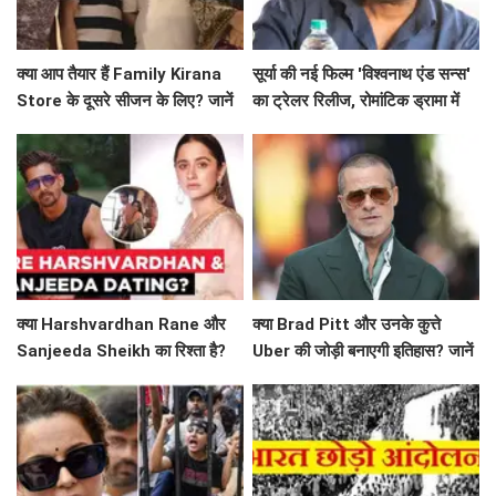
क्या आप तैयार हैं Family Kirana
सूर्या की नई फिल्म 'विश्वनाथ एंड सन्स'
Store के दूसरे सीजन के लिए? जानें
का ट्रेलर रिलीज, रोमांटिक ड्रामा में
क्या है खास!
दिखेगा अनोखा प्यार
क्या Harshvardhan Rane और
क्या Brad Pitt और उनके कुत्ते
Sanjeeda Sheikh का रिश्ता है?
Uber की जोड़ी बनाएगी इतिहास? जानें
सोशल मीडिया पर छिड़ी नई चर्चा!
'Heart of the Beast' के बारे में!