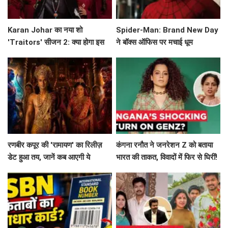
Karan Johar का नया शो
Spider-Man: Brand New Day
'Traitors' सीजन 2: क्या होगा इस
ने बॉक्स ऑफिस पर मचाई धूम
बार? जानें सब कुछ!
रणबीर कपूर की 'रामायण' का रिलीज़
कंगना रनौत ने जनरेशन Z को बताया
डेट हुआ तय, जानें कब आएगी ये
भारत की ताकत, विवादों में फिर से घिरीं!
बहुप्रतीक्षित फिल्म!