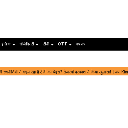
 इंडिया
सेलिब्रिटी
टीवी
OTT
गपशप