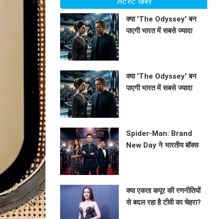
लेटेस्ट खबरें
क्या 'The Odyssey' बन
पाएगी भारत में सबसे ज्यादा
कमाई करने वाली हॉलीवुड
BHAVIKA JAIN
फिल्म?
क्या 'The Odyssey' बन
पाएगी भारत में सबसे ज्यादा
कमाई करने वाली हॉलीवुड
BHAVIKA JAIN
फिल्म?
Spider-Man: Brand
New Day ने भारतीय बॉक्स
ऑफिस पर मचाई धूम,
BHAVIKA JAIN
Avengers: Endgame को
छोड़ा पीछे!
क्या एकता कपूर की रणनीतियों
से बदल रहा है टीवी का चेहरा?
तेजस्वी प्रकाश ने किया
BHAVIKA JAIN