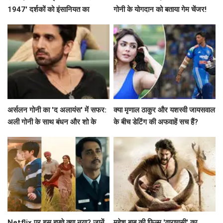
1947' दर्शकों को इंसानियत का
गोनी के योगदान को बताया गेम चेंजर!
एहसास कराएगी
अर्सलन गोनी का 'द अलायंस' में सफर:
क्या मृणाल ठाकुर और यशस्वी जायसवाल
अली गोनी के साथ बंधन और शो के
के बीच डेटिंग की अफवाहें सच हैं?
विवाद
Netflix पर इस हफ्ते क्या नया? जानें
महेश बाबू की फिल्म 'वाराणसी' का