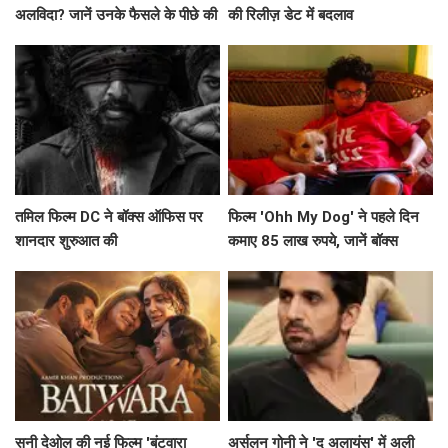
अलविदा? जानें उनके फैसले के पीछे की
की रिलीज़ डेट में बदलाव
सच्चाई!
तमिल फिल्म DC ने बॉक्स ऑफिस पर
फिल्म 'Ohh My Dog' ने पहले दिन
शानदार शुरुआत की
कमाए 85 लाख रुपये, जानें बॉक्स
ऑफिस पर इसकी संभावनाएं
सनी देओल की नई फिल्म 'बंटवारा
अर्सलन गोनी ने 'द अलायंस' में अली