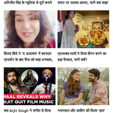
अरिजीत सिंह के म्यूजिक से दूरी बनाने
सफर पर जताया आभार, जानें क्या कहा!
का रहस्य
शिल्पा शिंदे ने 'द अलायंस' में शानदार
प्राजक्ता माली ने लिया वीगन बनने का
प्रदर्शन के बाद फैंस को कहा धन्यवाद,
बड़ा फैसला, जानें क्यों?
श्रेया की जीत पर जताई खुशी
क्या Arjit Singh ने संगीत से लिया
नयनतारा और काविन की फिल्म 'हाय'