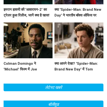
इमरान हाशमी की 'आवारापन-2' का
क्या 'Spider-Man: Brand New
ट्रेलर हुआ रिलीज, जानें क्या है खास!
Day' ने भारतीय बॉक्स ऑफिस पर
मचाई धूम? जानें इसके कमाई के आंकड़े!
Colman Domingo ने
क्या आपने देखा? 'Spider-Man:
'Michael' फिल्म में Joe
Brand New Day' में Tom
Jackson का किरदार निभाने के लिए
Holland का छिपा हुआ राज़!
की कड़ी मेहनत
लेटेस्ट खबरें
बॉलीवुड