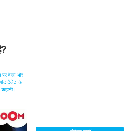
ै?
ान पर देखा और
ट टैलेंट' के
ूरी कहानी।