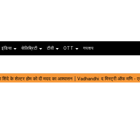
 इंडिया
सेलिब्रिटी
टीवी
OTT
गपशप