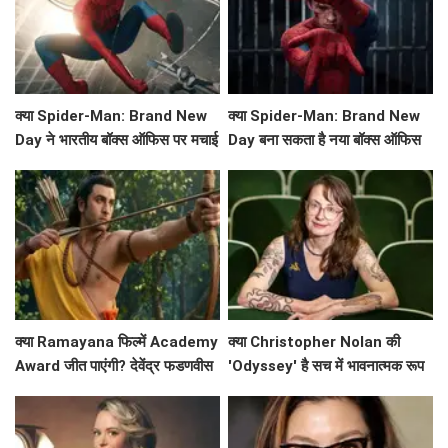
क्या Spider-Man: Brand New
क्या Spider-Man: Brand New
Day ने भारतीय बॉक्स ऑफिस पर मचाई
Day बना सकता है नया बॉक्स ऑफिस
धूम? जानें कमाई के आंकड़े!
रिकॉर्ड?
क्या Ramayana फिल्में Academy
क्या Christopher Nolan की
Award जीत पाएंगी? देवेंद्र फडणवीस
'Odyssey' है सच में भावनात्मक रूप
ने किया बड़ा ऐलान!
से खाली? Emily Wilson की तीखी
समीक्षा