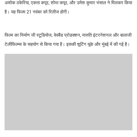
अशोक ठकेरिया, एकता कपूर, शोभा कपूर, और उमेश कुमार भंसाल ने मिलकर किया
है। यह फिल्म 21 नवंबर को रिलीज होगी।
फिल्म का निर्माण जी स्टूडियोज, वेवबैंड प्रोडक्शन, मारुति इंटरनेशनल और बालाजी
टेलीफिल्म्स के सहयोग से किया गया है। इसकी शूटिंग यूके और मुंबई में की गई है।