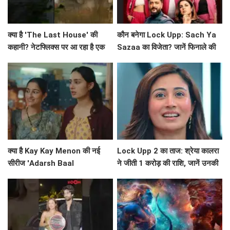
क्या है 'The Last House' की
कौन बनेगा Lock Upp: Sach Ya
कहानी? नेटफ्लिक्स पर आ रहा है एक
Sazaa का विजेता? जानें फिनाले की
अनोखा मनोवैज्ञानिक थ्रिलर!
खास बातें!
क्या है Kay Kay Menon की नई
Lock Upp 2 का ताज: श्रेया कालरा
सीरीज 'Adarsh Baal
ने जीती 1 करोड़ की राशि, जानें उनकी
Vidyalaya' की सफलता का राज?
सफलता की कहानी!