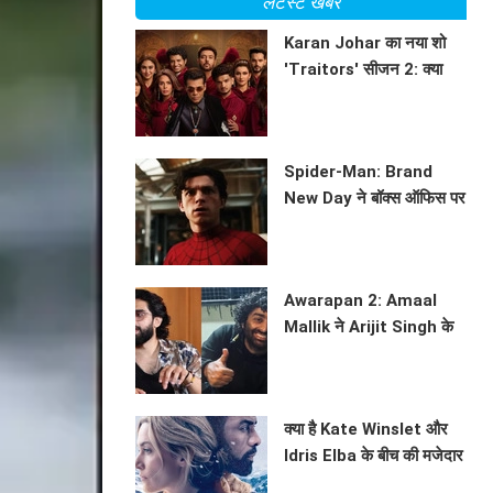
लेटेस्ट खबरें
Karan Johar का नया शो
'Traitors' सीजन 2: क्या
होगा इस बार? जानें सब कुछ!
BHAVIKA JAIN
Spider-Man: Brand
New Day ने बॉक्स ऑफिस पर
मचाई धूम
BHAVIKA JAIN
Awarapan 2: Amaal
Mallik ने Arijit Singh के
साथ सहयोग पर की चर्चा
BHAVIKA JAIN
क्या है Kate Winslet और
Idris Elba के बीच की मजेदार
कहानी? जानें फिल्म 'The
BHAVIKA JAIN