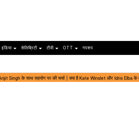
 इंडिया
सेलिब्रिटी
टीवी
OTT
गपशप