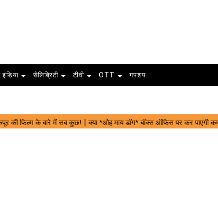
 इंडिया
सेलिब्रिटी
टीवी
OTT
गपशप