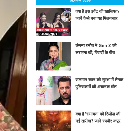
लेटेस्ट खबरें
क्या है इस इवेंट की खासियत?
जानें कैसे बना यह मिलनसार
माहौल!
BHAVIKA JAIN
कंगना रनौत ने Gen Z की
सराहना की, विवादों के बीच
बदला रुख
BHAVIKA JAIN
सलमान खान की सुरक्षा में तैनात
पुलिसकर्मी की अचानक मौत:
जानें क्या है पूरा मामला
BHAVIKA JAIN
क्या है 'रामायण' की रिलीज़ की
नई तारीख? जानें रणबीर कपूर
की फिल्म के बारे में सब कुछ!
BHAVIKA JAIN