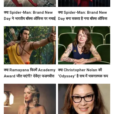
क्या Spider-Man: Brand New
क्या Spider-Man: Brand New
Day ने भारतीय बॉक्स ऑफिस पर मचाई
Day बना सकता है नया बॉक्स ऑफिस
धूम? जानें कमाई के आंकड़े!
रिकॉर्ड?
क्या Ramayana फिल्में Academy
क्या Christopher Nolan की
Award जीत पाएंगी? देवेंद्र फडणवीस
'Odyssey' है सच में भावनात्मक रूप
ने किया बड़ा ऐलान!
से खाली? Emily Wilson की तीखी
समीक्षा