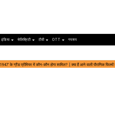
 इंडिया
सेलिब्रिटी
टीवी
OTT
गपशप