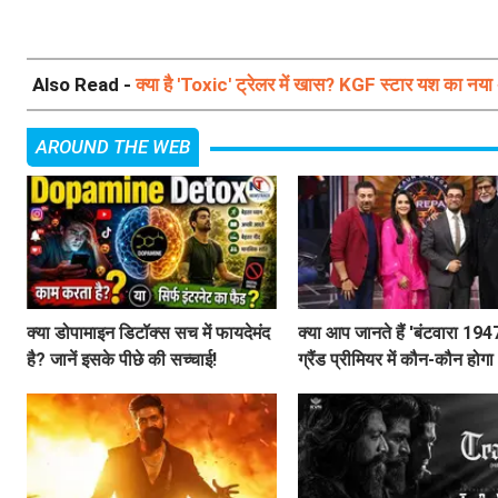
Also Read -
क्या है 'Toxic' ट्रेलर में खास? KGF स्टार यश का नया 
AROUND THE WEB
क्या डोपामाइन डिटॉक्स सच में फायदेमंद
क्या आप जानते हैं 'बंटवारा 194
है? जानें इसके पीछे की सच्चाई!
ग्रैंड प्रीमियर में कौन-कौन होगा
शामिल?