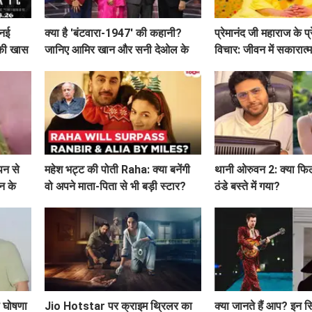
 नई
क्या है 'बंटवारा-1947' की कहानी?
प्रेमानंद जी महाराज के प
र की खास
जानिए आमिर खान और सनी देओल के
विचार: जीवन में सकारात
साथ अमिताभ बच्चन का खास एपिसोड!
मार्गदर्शन
पन से
महेश भट्ट की पोती Raha: क्या बनेंगी
थानी ओरुवन 2: क्या फिल्
न के
वो अपने माता-पिता से भी बड़ी स्टार?
ठंडे बस्ते में गया?
की घोषणा
Jio Hotstar पर क्राइम थ्रिलर का
क्या जानते हैं आप? इन सि