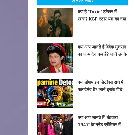
लेटेस्ट खबरें
क्या है 'Toxic' ट्रेलर में
खास? KGF स्टार यश का नया
अवतार दर्शकों को कर रहा है
BHAVIKA JAIN
दीवाना!
क्या आप जानते हैं विवेक मुशरान
का जन्मदिन कब है? जानें उनके
करियर की अनकही बातें!
BHAVIKA JAIN
क्या डोपामाइन डिटॉक्स सच में
फायदेमंद है? जानें इसके पीछे
की सच्चाई!
BHAVIKA JAIN
क्या आप जानते हैं 'बंटवारा
1947' के ग्रैंड प्रीमियर में
कौन-कौन होगा शामिल?
BHAVIKA JAIN