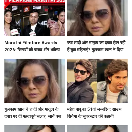
Marathi Filmfare Awards
क्या शादी और मातृत्व का दबाव झेल रही
2026: सितारों की चमक और भविष्य
हैं युवा महिलाएं? गुलफाम खान ने दिया
की उम्मीदें
खास संदेश!
गुलफाम खान ने शादी और मातृत्व के
महेश बाबू का 51वां जन्मदिन: साउथ
दबाव पर दी महत्वपूर्ण सलाह, जानें क्या
सिनेमा के सुपरस्टार की कहानी
कहा!