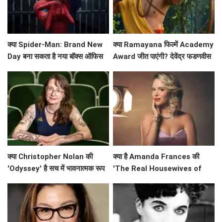
क्या Spider-Man: Brand New
क्या Ramayana फिल्में Academy
Day बना सकता है नया बॉक्स ऑफिस
Award जीत पाएंगी? देवेंद्र फडणवीस
रिकॉर्ड?
ने किया बड़ा ऐलान!
क्या Christopher Nolan की
क्या है Amanda Frances की
'Odyssey' है सच में भावनात्मक रूप
'The Real Housewives of
से खाली? Emily Wilson की तीखी
Beverly Hills' से विदाई का असली
समीक्षा
कारण?