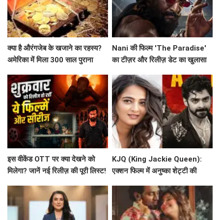
क्या है औरंगजेब के खजाने का रहस्य?
Nani की फिल्म 'The Paradise'
अमेरिका में मिला 300 साल पुराना
का टीज़र और रिलीज़ डेट का खुलासा
सिक्का
इस वीकेंड OTT पर क्या देखने को
KJQ (King Jackie Queen):
मिलेगा? जानें नई रिलीज़ की पूरी लिस्ट!
एक्शन फिल्म में अनुष्का शेट्टी की
भूमिका पर चर्चा