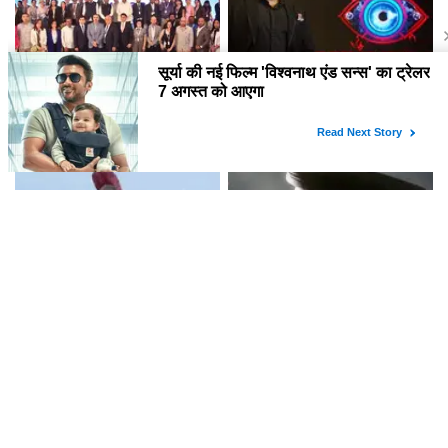
ब्रिक्स वेव्स बाजार 2026: मुंबई में
बिग बॉस 20: सलमान खान ने नए
रचनात्मक उद्योगों के लिए नया मंच
प्रोमो में दी एक नई थीम का इशारा
क्रिस्टोफर नोलन की 'द ओडिसी' ने
Makkal Kaavalan: एक अनोखी
बॉक्स ऑफिस पर कमाए 186 करोड़
एक्शन ड्रामा में मणिकंदन का दमदार
रुपये
किरदार