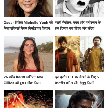
Oscar विजेता Michelle Yeoh को
चार्ली चैपलिन: कला और मनोरंजन के
मिला एशियाई फिल्म निर्माता का खिताब,
इस दिग्गज का जीवन और संदेश
जानें उनके सफर के बारे में!
26 वर्षीय मेकअप आर्टिस्ट Ava
इस हफ्ते OTT पर देखने के लिए 5
Gillies की दुखद मौत: फिल्म
बेहतरीन तमिल और तेलुगु फिल्में
'Barbie' की चमक खो गई