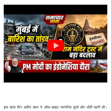
इस खास दिन आमिर खान ने ऑफ-व्हाइट पारंपरिक कुर्ता और धोती पहनी थी।