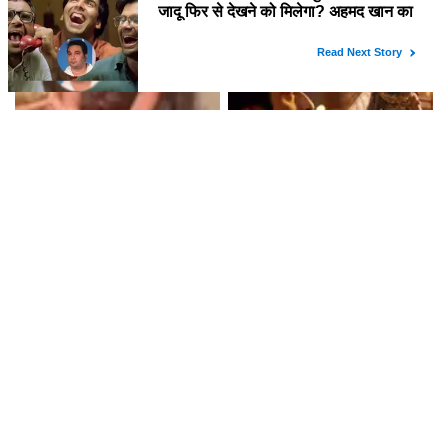
इस टीवी एक्ट्रेस का नया प्रोजेक्ट?
को चौंका देगी? जानें उनके नए प्रोजेक्ट
के बारे में!
लॉकअप-2 की ट्रॉफी जीतने वाली
क्या आप जानते हैं 'रामायण' की रिलीज़
श्रेया और शिवांगी का डांस, क्या है इस
डेट? जानें इस बहुप्रतीक्षित फिल्म के
जश्न की कहानी?
बारे में सब कुछ!
क्या है 'The Last House' की
कौन बनेगा Lock Upp: Sach Ya