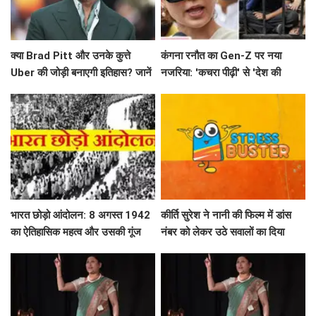
क्या Brad Pitt और उनके कुत्ते
कंगना रनौत का Gen-Z पर नया
Uber की जोड़ी बनाएगी इतिहास? जानें
नजरिया: 'कचरा पीढ़ी' से 'देश की
'Heart of the Beast' के बारे में!
धरोहर' तक का सफर
भारत छोड़ो आंदोलन: 8 अगस्त 1942
कीर्ति सुरेश ने नानी की फिल्म में डांस
का ऐतिहासिक महत्व और उसकी गूंज
नंबर को लेकर उठे सवालों का दिया
जवाब