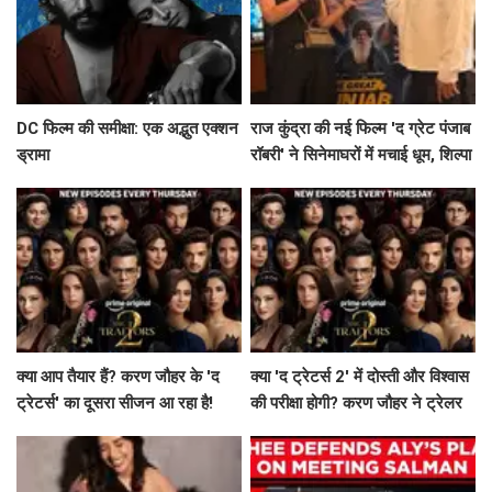
DC फिल्म की समीक्षा: एक अद्भुत एक्शन
राज कुंद्रा की नई फिल्म 'द ग्रेट पंजाब
ड्रामा
रॉबरी' ने सिनेमाघरों में मचाई धूम, शिल्पा
शेट्टी ने किया खास जश्न!
क्या आप तैयार हैं? करण जौहर के 'द
क्या 'द ट्रेटर्स 2' में दोस्ती और विश्वास
ट्रेटर्स' का दूसरा सीजन आ रहा है!
की परीक्षा होगी? करण जौहर ने ट्रेलर
से बढ़ाया रोमांच!