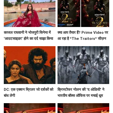
काजल राघवानी ने भोजपुरी सिनेमा में
क्या आप तैयार हैं? Prime Video पर
'आउटसाइडर' होने का दर्द साझा किया
आ रहा है *The Traitors* सीज़न
2, जिसमें दिखेंगे ये 21 सितारे!
DC: एक एक्शन थ्रिलर जो दर्शकों को
क्रिस्टोफर नोलन की 'द ओडिसी' ने
बांध लेगी
भारतीय बॉक्स ऑफिस पर मचाई धूम