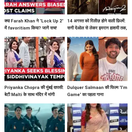
क्या Farah Khan ने 'Lock Up 2'
14 अगस्त को रिलीज़ होने वाली फ़िल्में:
में favoritism किया? जानें सच!
सनी देओल से लेकर इमरान हाशमी तक,
जानें क्या है खास!
Priyanka Chopra की मुंबई वापसी:
Dulquer Salmaan की फिल्म 'I’m
बेटी Malti के साथ मंदिर में मांगी
Game' का पहला गाना
भगवान से आशीर्वाद!
'Mazhavillaye' रिलीज़