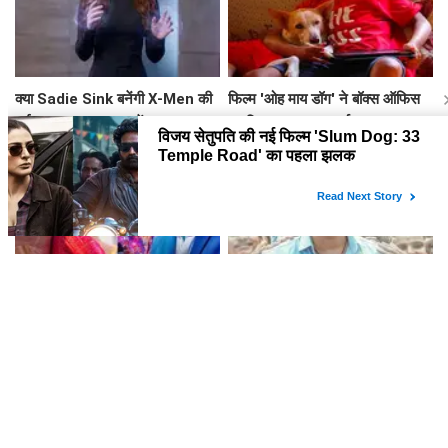
क्या Sadie Sink बनेंगी X-Men की
फिल्म 'ओह माय डॉग' ने बॉक्स ऑफिस
नई Jean Grey? जानें Cyclops
पर किया शानदार प्रदर्शन
के लिए कौन है फेवरेट!
इस हफ्ते साउथ सिनेमा की नई फिल्में:
जाना नायकन: थलापति विजय की फिल्म
जानें क्या देखना है
ने तीसरे वीकेंड में कमाई की नई ऊंचाई
लेटेस्ट खबरें