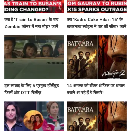
क्या है 'Train to Busan' के बाद
क्या 'Kadro Cake Hilari 15' के
Zombie जॉनर में नया मोड़? जानें
खतरनाक स्टंट्स ने पार की सीमा? जानें
'Gangcheol' की कहानी!
प्रतियोगियों की दास्तान!
इस सप्ताह के लिए 5 प्रमुख हॉलीवुड
14 अगस्त को बॉक्स ऑफिस पर धमाल
फिल्में और OTT रिलीज़
मचाने आ रहे हैं ये सितारे!