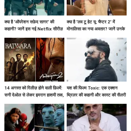
क्या है 'ऑपरेशन सफ़ेद सागर' की
क्या है 'लव टू हेट यू: चैप्टर 2' में
कहानी? जानें इस नई Netflix सीरीज़
मोनालिसा का नया अवतार? जानें उनके
के बारे में!
किरदार की जटिलता!
14 अगस्त को रिलीज़ होने वाली फ़िल्में:
यश की फिल्म Toxic: एक एक्शन
सनी देओल से लेकर इमरान हाशमी तक,
थ्रिलर की कहानी और कास्ट की सैलरी
जानें क्या है खास!