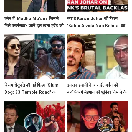
कौन हैं 'Madhu Ma'am' जिनसे
क्या है Karan Johar की फिल्म
मिले प्रशंसक? जानें इस खास इवेंट की
'Kabhi Alvida Naa Kehna' का
कहानी!
आज भी असर? जानें दिलचस्प बातें!
विजय सेतुपति की नई फिल्म 'Slum
इमरान हाशमी ने आर.डी. बर्मन की
Dog: 33 Temple Road' का
बायोपिक में मेहमान की भूमिका निभाने के
पहला झलक
लिए साइन किया