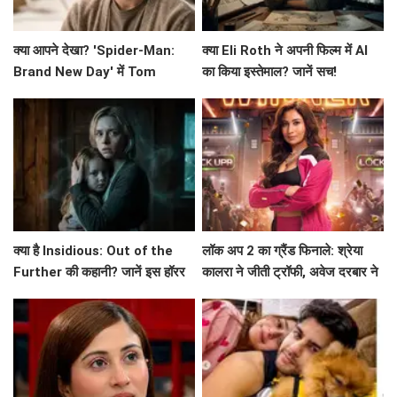
क्या आपने देखा? 'Spider-Man:
क्या Eli Roth ने अपनी फिल्म में AI
Brand New Day' में Tom
का किया इस्तेमाल? जानें सच!
Holland का छिपा हुआ राज़!
क्या है Insidious: Out of the
लॉक अप 2 का ग्रैंड फिनाले: श्रेया
Further की कहानी? जानें इस हॉरर
कालरा ने जीती ट्रॉफी, अवेज दरबार ने
फिल्म के बारे में!
उठाए गंभीर सवाल