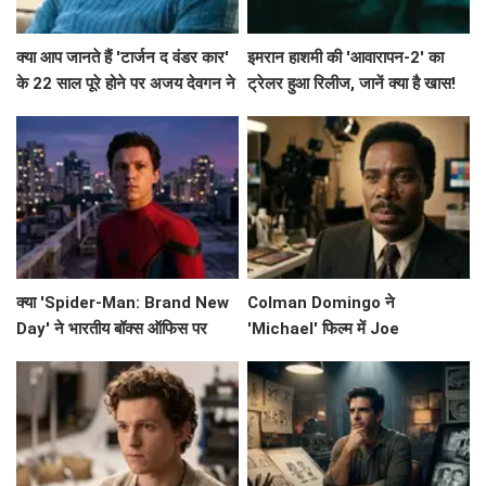
क्या आप जानते हैं 'टार्जन द वंडर कार'
इमरान हाशमी की 'आवारापन-2' का
के 22 साल पूरे होने पर अजय देवगन ने
ट्रेलर हुआ रिलीज, जानें क्या है खास!
क्या कहा?
क्या 'Spider-Man: Brand New
Colman Domingo ने
Day' ने भारतीय बॉक्स ऑफिस पर
'Michael' फिल्म में Joe
मचाई धूम? जानें इसके कमाई के आंकड़े!
Jackson का किरदार निभाने के लिए
की कड़ी मेहनत