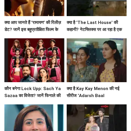
क्या आप जानते हैं 'रामायण' की रिलीज़
क्या है 'The Last House' की
डेट? जानें इस बहुप्रतीक्षित फिल्म के
कहानी? नेटफ्लिक्स पर आ रहा है एक
बारे में सब कुछ!
अनोखा मनोवैज्ञानिक थ्रिलर!
कौन बनेगा Lock Upp: Sach Ya
क्या है Kay Kay Menon की नई
Sazaa का विजेता? जानें फिनाले की
सीरीज 'Adarsh Baal
खास बातें!
Vidyalaya' की सफलता का राज?