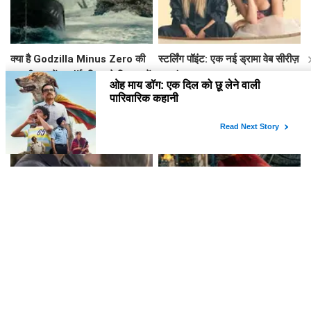
क्या है Godzilla Minus Zero की
स्टर्लिंग पॉइंट: एक नई ड्रामा वेब सीरीज़
कहानी? जानें न्यूयॉर्क फिल्म फेस्टिवल में
का अंत समझाया गया
प्रीमियर की खास बातें!
Avengers: Doomsday में
Spider-Man: Brand New Day
Peggy और Steve की कहानी में
ने बॉक्स ऑफिस पर मचाई धूम, तोड़े कई
क्या होगा नया? जानें!
रिकॉर्ड!
लेटेस्ट खबरें