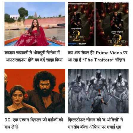
वाली पोस्ट
होने के मायने?
काजल राघवानी ने भोजपुरी सिनेमा में
क्या आप तैयार हैं? Prime Video पर
'आउटसाइडर' होने का दर्द साझा किया
आ रहा है *The Traitors* सीज़न
2, जिसमें दिखेंगे ये 21 सितारे!
DC: एक एक्शन थ्रिलर जो दर्शकों को
क्रिस्टोफर नोलन की 'द ओडिसी' ने
बांध लेगी
भारतीय बॉक्स ऑफिस पर मचाई धूम