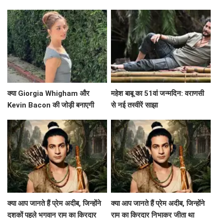
प्रेरणादायक कहानी!
2' का भविष्य?
क्या Giorgia Whigham और
महेश बाबू का 51वां जन्मदिन: वराणसी
Kevin Bacon की जोड़ी बनाएगी
से नई तस्वीरें साझा
'Summoner' को एक हिट फिल्म?
क्या आप जानते हैं प्रेम अदीब, जिन्होंने
क्या आप जानते हैं प्रेम अदीब, जिन्होंने
दशकों पहले भगवान राम का किरदार
राम का किरदार निभाकर जीता था