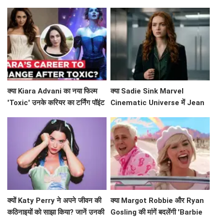
Avengers: Endgame को छोड़ा
ने किया खुलासा!
पीछे!
क्या Kiara Advani का नया फिल्म
क्या Sadie Sink Marvel
'Toxic' उनके करियर का टर्निंग पॉइंट
Cinematic Universe में Jean
बनेगा?
Grey के रूप में धमाल मचाने वाली हैं?
क्यों Katy Perry ने अपने जीवन की
क्या Margot Robbie और Ryan
कठिनाइयों को साझा किया? जानें उनकी
Gosling की मांगें बदलेंगी 'Barbie