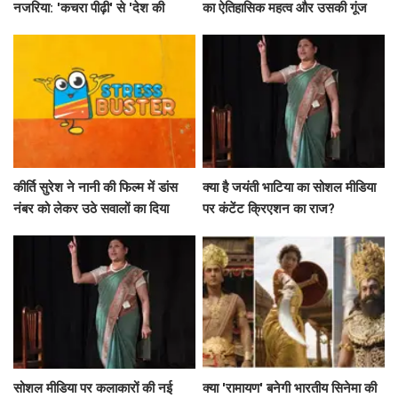
नजरिया: 'कचरा पीढ़ी' से 'देश की
का ऐतिहासिक महत्व और उसकी गूंज
धरोहर' तक का सफर
कीर्ति सुरेश ने नानी की फिल्म में डांस
क्या है जयंती भाटिया का सोशल मीडिया
नंबर को लेकर उठे सवालों का दिया
पर कंटेंट क्रिएशन का राज?
जवाब
सोशल मीडिया पर कलाकारों की नई
क्या 'रामायण' बनेगी भारतीय सिनेमा की