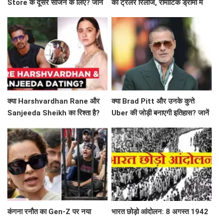
Store के दूसरे सीजन के लिए? जानें
का ट्रेलर रिलीज, रोमांटिक ड्रामा में
क्या है खास!
दिखेगा अनोखा प्यार
क्या Harshvardhan Rane और
क्या Brad Pitt और उनके कुत्ते
Sanjeeda Sheikh का रिश्ता है?
Uber की जोड़ी बनाएगी इतिहास? जानें
सोशल मीडिया पर छिड़ी नई चर्चा!
'Heart of the Beast' के बारे में!
कंगना रनौत का Gen-Z पर नया
भारत छोड़ो आंदोलन: 8 अगस्त 1942